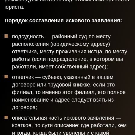
юриста.
Порядок составления искового заявления:
Получить
подсудность — районный суд по месту
консультацию
расположения (юридическому адресу)
ответчика, месту проживания истца, по месту
работы (если подразделение, в котором вы
работали, имеет собственный адрес);
Спасибо!
ответчик — субъект, указанный в вашем
договоре или трудовой книжке, если это
Ваша заявка отправлена и в ближайшее время
филиал, то именно этот филиал, его полное
будет рассмотрена.
наименование и адрес следует взять из
Даю согласие на обработку персональных данных
договора;
описательная часть искового заявления —
краткое, по сути описание: где работали, кем
Отправить
и когда, когда были уволены и с какой