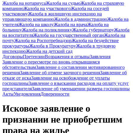
Жалоба на нотариуса
Жалоба на судью
Жалоба на страховую
компанию
Жалоба на участкового
Жалоба на соседей
участковому
Жалоба в жилищную инспекцию на
управляющую компанию
Жалоба в администрацию
Жалоба на
учителя
Жалоба на школу
Жалоба на врача
Жалоба на
больницу
Жалоба на поликлинику
Жалоба губернатору
Жалоба
на воспитателя
Жалоба на государственный орган
Жалоба на
почту
Жалоба на Роспотребнадзор
Жалоба на бездействие
прокуратуры
Жалоба в Прокуратуру
Жалоба в трудовую
инспекцию
Жалоба на детский сад
Договоры
Претензии
Возражения и отзывы
Заявления
Заявление о пересмотре по вновь открывшимся
обстоятельствам
Заявление о составлении мотивированного
решения
Заявление об отмене заочного решения
Заявление об
отказе от иска
Заявление на освобождение от уплаты
госпошлины
Заявление о взыскании расходов на оплату услуг
представителя
Заявление об уменьшении размера госпошлины
Акты
Уведомления
Доверенности
Исковое заявление о
признании не приобретшим
права на жилье