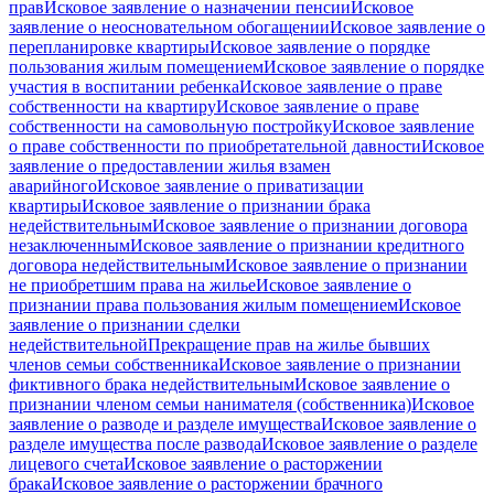
прав
Исковое заявление о назначении пенсии
Исковое
заявление о неосновательном обогащении
Исковое заявление о
перепланировке квартиры
Исковое заявление о порядке
пользования жилым помещением
Исковое заявление о порядке
участия в воспитании ребенка
Исковое заявление о праве
собственности на квартиру
Исковое заявление о праве
собственности на самовольную постройку
Исковое заявление
о праве собственности по приобретательной давности
Исковое
заявление о предоставлении жилья взамен
аварийного
Исковое заявление о приватизации
квартиры
Исковое заявление о признании брака
недействительным
Исковое заявление о признании договора
незаключенным
Исковое заявление о признании кредитного
договора недействительным
Исковое заявление о признании
не приобретшим права на жилье
Исковое заявление о
признании права пользования жилым помещением
Исковое
заявление о признании сделки
недействительной
Прекращение прав на жилье бывших
членов семьи собственника
Исковое заявление о признании
фиктивного брака недействительным
Исковое заявление о
признании членом семьи нанимателя (собственника)
Исковое
заявление о разводе и разделе имущества
Исковое заявление о
разделе имущества после развода
Исковое заявление о разделе
лицевого счета
Исковое заявление о расторжении
брака
Исковое заявление о расторжении брачного