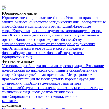
Юридическим лицам
Юридическое сопровождение бизнеса
Уголовно-правовая
защита бизнеса
Банкротство юридических лиц
Корпоративные
споры
Споры в деятельности организаций
Налоговые
споры
Консультация по последствиям коронавируса для юр.
лиц
Обжалование действий должностных лиц таможенных
органов
Налоговое сопровождение бизнеса
Услуги
антиколлекторов - защита от коллекторов юридических
лиц
Оптимизация налогов для малого и среднего
бизнеса
Рейдерский захват бизнеса
Выкуп долгов
юридических лиц
Физическим лицам
Уголовные дела
Защита прав и интересов граждан
Взыскание
долгов
Споры по наследству
Жилищные споры
Семейные
споры
Споры с судебными приставами
Миграционное
право
Консультации по последствиям коронавируса для
физических лиц
Защита должников
Защита прав
работников
Услуги антиколлекторов - защита от коллекторов
физических лиц
Выкуп долгов физических
лиц
Сопровождение сделок с недвижимостью
Контакты
Документы