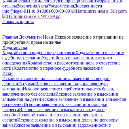
Ходатайства
Иски
Жалобы
Договоры
Претензии
Возражения и
отзывы
Заявления
Акты
Уведомления
Доверенности
info@legal-911.ru
8 (800) 000-00-00
Помощь юриста
Главная
Документы
Иски
Исковое заявление о признании не
приобретшим права на жилье
Ходатайства
Ходатайство о видеоконференцсвязи
Ходатайство о выездном
судебном заседании
Ходатайство о вынесении частного
определения
Ходатайство о рассмотрении дела в отсутствие
истца
Ходатайство о переносе судебного заседания
Иски
Исковое заявление на взыскание алиментов в твердой
денежной сумме
Исковое заявление на управляющую
компанию
Исковое заявление недействительность брака,
заключенного без согласия
Исковое заявление о взыскании
алиментов на детей
Исковое заявление о взыскании алиментов
на ребенка
Исковое заявление о взыскании в порядке
регресса
Исковое заявление о взыскании выходного
пособия
Исковое заявление о взыскании денежных
средств
Исковое заявление о взыскании долга по договору
займа
Исковое заявление о взыскании задолженности с