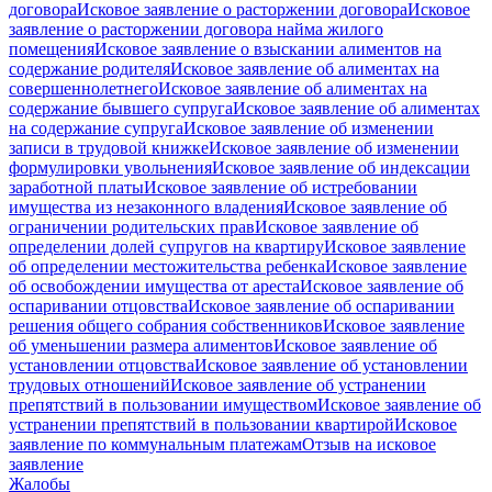
договора
Исковое заявление о расторжении договора
Исковое
заявление о расторжении договора найма жилого
помещения
Исковое заявление о взыскании алиментов на
содержание родителя
Исковое заявление об алиментах на
совершеннолетнего
Исковое заявление об алиментах на
содержание бывшего супруга
Исковое заявление об алиментах
на содержание супруга
Исковое заявление об изменении
записи в трудовой книжке
Исковое заявление об изменении
формулировки увольнения
Исковое заявление об индексации
заработной платы
Исковое заявление об истребовании
имущества из незаконного владения
Исковое заявление об
ограничении родительских прав
Исковое заявление об
определении долей супругов на квартиру
Исковое заявление
об определении местожительства ребенка
Исковое заявление
об освобождении имущества от ареста
Исковое заявление об
оспаривании отцовства
Исковое заявление об оспаривании
решения общего собрания собственников
Исковое заявление
об уменьшении размера алиментов
Исковое заявление об
установлении отцовства
Исковое заявление об установлении
трудовых отношений
Исковое заявление об устранении
препятствий в пользовании имуществом
Исковое заявление об
устранении препятствий в пользовании квартирой
Исковое
заявление по коммунальным платежам
Отзыв на исковое
заявление
Жалобы