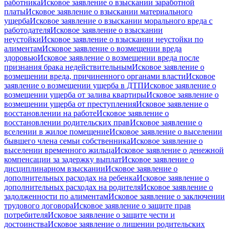
работника
Исковое заявление о взыскании заработной
платы
Исковое заявление о взыскании материального
ущерба
Исковое заявление о взыскании морального вреда с
работодателя
Исковое заявление о взыскании
неустойки
Исковое заявление о взыскании неустойки по
алиментам
Исковое заявление о возмещении вреда
здоровью
Исковое заявление о возмещении вреда после
признания брака недействительным
Исковое заявление о
возмещении вреда, причиненного органами власти
Исковое
заявление о возмещении ущерба в ДТП
Исковое заявление о
возмещении ущерба от залива квартиры
Исковое заявление о
возмещении ущерба от преступления
Исковое заявление о
восстановлении на работе
Исковое заявление о
восстановлении родительских прав
Исковое заявление о
вселении в жилое помещение
Исковое заявление о выселении
бывшего члена семьи собственника
Исковое заявление о
выселении временного жильца
Исковое заявление о денежной
компенсации за задержку выплат
Исковое заявление о
дисциплинарном взыскании
Исковое заявление о
дополнительных расходах на ребенка
Исковое заявление о
дополнительных расходах на родителя
Исковое заявление о
задолженности по алиментам
Исковое заявление о заключении
трудового договора
Исковое заявление о защите прав
потребителя
Исковое заявление о защите чести и
достоинства
Исковое заявление о лишении родительских